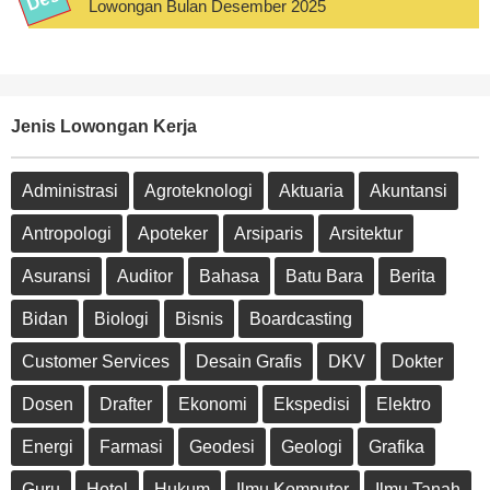
Lowongan Bulan Desember 2025
Jenis Lowongan Kerja
Administrasi
Agroteknologi
Aktuaria
Akuntansi
Antropologi
Apoteker
Arsiparis
Arsitektur
Asuransi
Auditor
Bahasa
Batu Bara
Berita
Bidan
Biologi
Bisnis
Boardcasting
Customer Services
Desain Grafis
DKV
Dokter
Dosen
Drafter
Ekonomi
Ekspedisi
Elektro
Energi
Farmasi
Geodesi
Geologi
Grafika
Guru
Hotel
Hukum
Ilmu Komputer
Ilmu Tanah