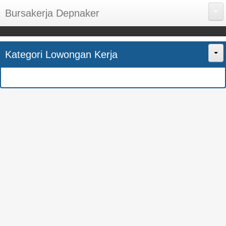
Bursakerja Depnaker
About Me
Kategori Lowongan Kerja
Disclaimer
Home
Privacy Policy
CPNS
Sitemap
BUMN
Contact Us
SMK
SMA
S1
SEMUA JURUSAN