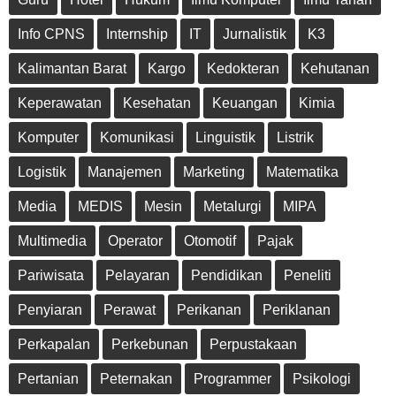
Info CPNS
Internship
IT
Jurnalistik
K3
Kalimantan Barat
Kargo
Kedokteran
Kehutanan
Keperawatan
Kesehatan
Keuangan
Kimia
Komputer
Komunikasi
Linguistik
Listrik
Logistik
Manajemen
Marketing
Matematika
Media
MEDIS
Mesin
Metalurgi
MIPA
Multimedia
Operator
Otomotif
Pajak
Pariwisata
Pelayaran
Pendidikan
Peneliti
Penyiaran
Perawat
Perikanan
Periklanan
Perkapalan
Perkebunan
Perpustakaan
Pertanian
Peternakan
Programmer
Psikologi