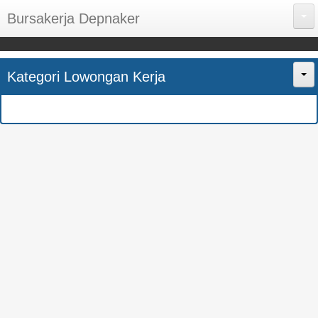
Bursakerja Depnaker
About Me
Kategori Lowongan Kerja
Disclaimer
Home
Privacy Policy
CPNS
Sitemap
BUMN
Contact Us
SMK
SMA
S1
SEMUA JURUSAN