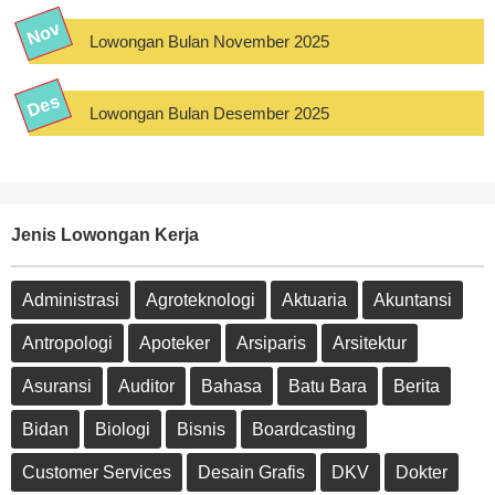
Lowongan Bulan November 2025
Lowongan Bulan Desember 2025
Jenis Lowongan Kerja
Administrasi
Agroteknologi
Aktuaria
Akuntansi
Antropologi
Apoteker
Arsiparis
Arsitektur
Asuransi
Auditor
Bahasa
Batu Bara
Berita
Bidan
Biologi
Bisnis
Boardcasting
Customer Services
Desain Grafis
DKV
Dokter