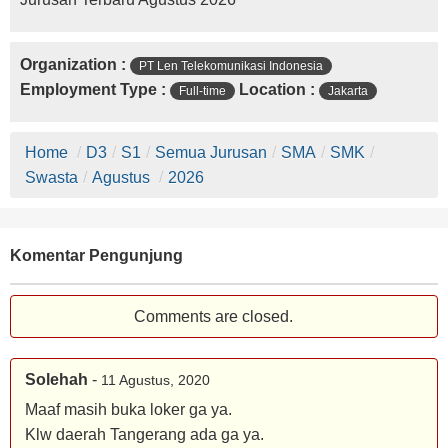
Organization :
PT Len Telekomunikasi Indonesia
Employment Type :
Location :
Full-time
Jakarta
Home
/
D3
/
S1
/
Semua Jurusan
/
SMA
/
SMK
/
Swasta
/
Agustus
/
2026
Komentar Pengunjung
Comments are closed.
Solehah
-
11 Agustus, 2020
Maaf masih buka loker ga ya.
Klw daerah Tangerang ada ga ya.