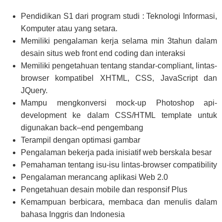
Pendidikan S1 dari program studi :
T
eknologi
I
nformasi
,
K
omputer
atau
yang
setara
.
Memiliki pengalaman kerja selama min 3
tahun
dalam
desain
situs web
front
end
coding
dan
interaksi
Memiliki
pengetahuan
tentang
standar-compliant,
lintas-
browser
kompatibel
XHTML
,
CSS
,
JavaScript
dan
JQuery
.
Mampu
mengkonversi
mock-up
Photoshop
api-
development
ke dalam
CSS/HTML
template
untuk
digunakan
back
–
end
pengembang
Terampil
dengan
optimasi
gambar
Pengalaman
bekerja
pada
inisiatif
web
berskala besar
Pemahaman
tentang
isu-
isu
lintas-browser
compatibility
Pengalaman
merancang
aplikasi
Web
2.0
Pengetahuan
desain
mobile
dan
responsif
Plus
Kemampuan
berbicara
,
membaca
dan
menulis
dalam
bahasa Inggris
dan
Indonesia