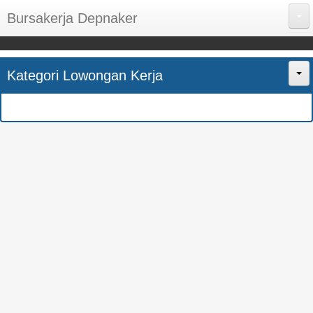
Bursakerja Depnaker
About Me
Kategori Lowongan Kerja
Disclaimer
Home
Privacy Policy
CPNS
Sitemap
BUMN
Contact Us
SMK
SMA
S1
SEMUA JURUSAN