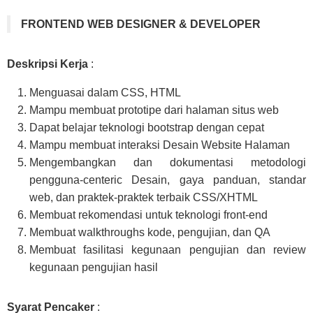
FRONTEND WEB DESIGNER & DEVELOPER
Deskripsi
Kerja
:
Menguasai
dalam
CSS
,
HTML
Mampu membuat prototipe
dari
halaman
situs web
Dapat
belajar
teknologi
bootstrap
dengan
cepat
Mampu membuat interaksi
Desain
Website
Halaman
Mengembangkan
dan
dokumentasi
metodologi
pengguna-centeric
Desain
,
gaya
panduan
,
standar
web
,
dan
praktek-
praktek
terbaik
CSS/XHTML
Membuat rekomendasi
untuk
teknologi
front-end
Membuat walkthroughs
kode
,
pengujian
,
dan
QA
Membuat fasilitasi
kegunaan
pengujian
dan
review
kegunaan
pengujian
hasil
Syarat Pencaker
: