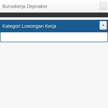
Bursakerja Depnaker
About Me
Kategori Lowongan Kerja
Disclaimer
Home
Privacy Policy
CPNS
Sitemap
BUMN
Contact Us
SMK
SMA
S1
SEMUA JURUSAN