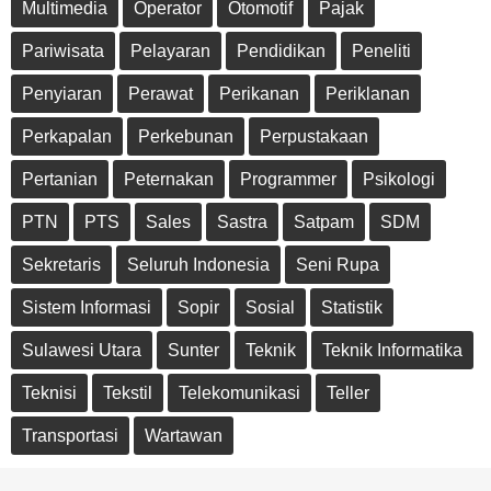
Multimedia
Operator
Otomotif
Pajak
Pariwisata
Pelayaran
Pendidikan
Peneliti
Penyiaran
Perawat
Perikanan
Periklanan
Perkapalan
Perkebunan
Perpustakaan
Pertanian
Peternakan
Programmer
Psikologi
PTN
PTS
Sales
Sastra
Satpam
SDM
Sekretaris
Seluruh Indonesia
Seni Rupa
Sistem Informasi
Sopir
Sosial
Statistik
Sulawesi Utara
Sunter
Teknik
Teknik Informatika
Teknisi
Tekstil
Telekomunikasi
Teller
Transportasi
Wartawan