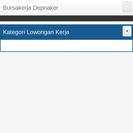
Bursakerja Depnaker
About Me
Kategori Lowongan Kerja
Disclaimer
Home
Privacy Policy
CPNS
Sitemap
BUMN
Contact Us
SMK
SMA
S1
SEMUA JURUSAN