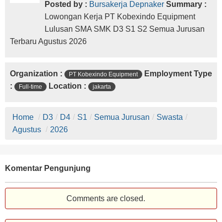
Posted by :
Bursakerja Depnaker
Summary :
Lowongan Kerja PT Kobexindo Equipment
Lulusan SMA SMK D3 S1 S2 Semua Jurusan
Terbaru Agustus 2026
Organization :
Employment Type
PT Kobexindo Equipment
:
Location :
Full-time
jakarta
Home
/
D3
/
D4
/
S1
/
Semua Jurusan
/
Swasta
/
Agustus
/
2026
Komentar Pengunjung
Comments are closed.