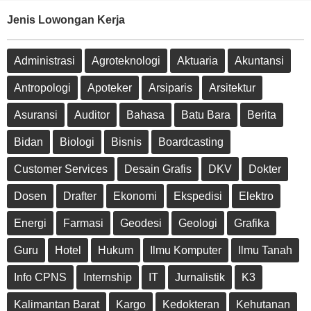
Jenis Lowongan Kerja
Administrasi
Agroteknologi
Aktuaria
Akuntansi
Antropologi
Apoteker
Arsiparis
Arsitektur
Asuransi
Auditor
Bahasa
Batu Bara
Berita
Bidan
Biologi
Bisnis
Boardcasting
Customer Services
Desain Grafis
DKV
Dokter
Dosen
Drafter
Ekonomi
Ekspedisi
Elektro
Energi
Farmasi
Geodesi
Geologi
Grafika
Guru
Hotel
Hukum
Ilmu Komputer
Ilmu Tanah
Info CPNS
Internship
IT
Jurnalistik
K3
Kalimantan Barat
Kargo
Kedokteran
Kehutanan