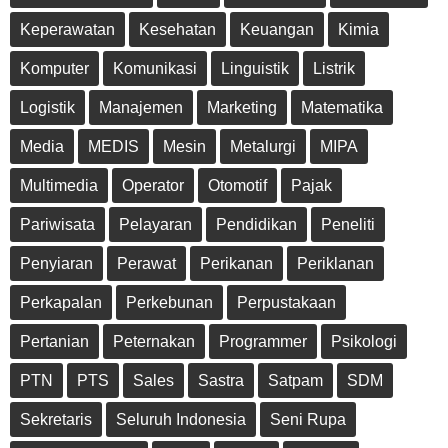
Keperawatan
Kesehatan
Keuangan
Kimia
Komputer
Komunikasi
Linguistik
Listrik
Logistik
Manajemen
Marketing
Matematika
Media
MEDIS
Mesin
Metalurgi
MIPA
Multimedia
Operator
Otomotif
Pajak
Pariwisata
Pelayaran
Pendidikan
Peneliti
Penyiaran
Perawat
Perikanan
Periklanan
Perkapalan
Perkebunan
Perpustakaan
Pertanian
Peternakan
Programmer
Psikologi
PTN
PTS
Sales
Sastra
Satpam
SDM
Sekretaris
Seluruh Indonesia
Seni Rupa