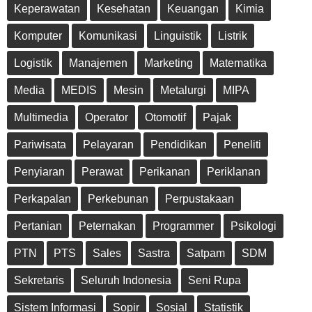
Keperawatan
Kesehatan
Keuangan
Kimia
Komputer
Komunikasi
Linguistik
Listrik
Logistik
Manajemen
Marketing
Matematika
Media
MEDIS
Mesin
Metalurgi
MIPA
Multimedia
Operator
Otomotif
Pajak
Pariwisata
Pelayaran
Pendidikan
Peneliti
Penyiaran
Perawat
Perikanan
Periklanan
Perkapalan
Perkebunan
Perpustakaan
Pertanian
Peternakan
Programmer
Psikologi
PTN
PTS
Sales
Sastra
Satpam
SDM
Sekretaris
Seluruh Indonesia
Seni Rupa
Sistem Informasi
Sopir
Sosial
Statistik