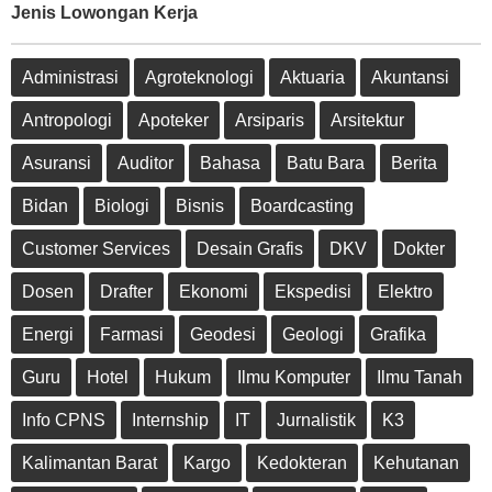
Jenis Lowongan Kerja
Administrasi
Agroteknologi
Aktuaria
Akuntansi
Antropologi
Apoteker
Arsiparis
Arsitektur
Asuransi
Auditor
Bahasa
Batu Bara
Berita
Bidan
Biologi
Bisnis
Boardcasting
Customer Services
Desain Grafis
DKV
Dokter
Dosen
Drafter
Ekonomi
Ekspedisi
Elektro
Energi
Farmasi
Geodesi
Geologi
Grafika
Guru
Hotel
Hukum
Ilmu Komputer
Ilmu Tanah
Info CPNS
Internship
IT
Jurnalistik
K3
Kalimantan Barat
Kargo
Kedokteran
Kehutanan