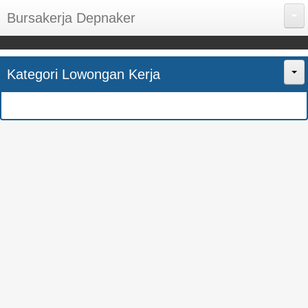
Bursakerja Depnaker
About Me
Kategori Lowongan Kerja
Disclaimer
Home
Privacy Policy
CPNS
Sitemap
BUMN
Contact Us
SMK
SMA
S1
SEMUA JURUSAN