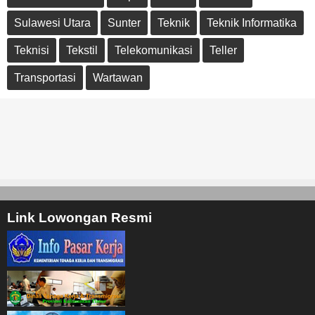
Sulawesi Utara
Sunter
Teknik
Teknik Informatika
Teknisi
Tekstil
Telekomunikasi
Teller
Transportasi
Wartawan
Link Lowongan Resmi