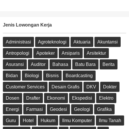
Jenis Lowongan Kerja
Administrasi
Agroteknologi
Aktuaria
Akuntansi
Antropologi
Apoteker
Arsiparis
Arsitektur
Asuransi
Auditor
Bahasa
Batu Bara
Berita
Bidan
Biologi
Bisnis
Boardcasting
Customer Services
Desain Grafis
DKV
Dokter
Dosen
Drafter
Ekonomi
Ekspedisi
Elektro
Energi
Farmasi
Geodesi
Geologi
Grafika
Guru
Hotel
Hukum
Ilmu Komputer
Ilmu Tanah