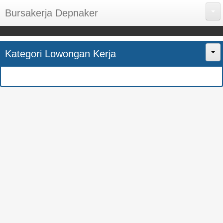
Bursakerja Depnaker
About Me
Kategori Lowongan Kerja
Disclaimer
Home
Privacy Policy
CPNS
Sitemap
BUMN
Contact Us
SMK
SMA
S1
SEMUA JURUSAN