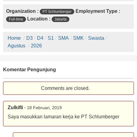
Organization :
Employment Type :
PT Schlumberger
Location :
Full-time
Jakarta
Home
/
D3
/
D4
/
S1
/
SMA
/
SMK
/
Swasta
/
Agustus
/
2026
Komentar Pengunjung
Comments are closed.
Zulkifli
-
18 Februari, 2019
Saya masukkan lamaran kerja ke PT Schlumberger