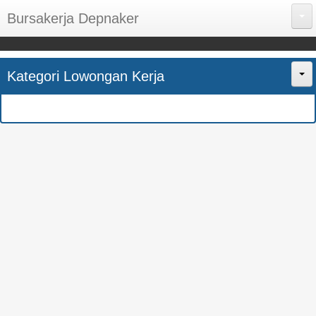
Bursakerja Depnaker
About Me
Kategori Lowongan Kerja
Disclaimer
Home
Privacy Policy
CPNS
Sitemap
BUMN
Contact Us
SMK
SMA
S1
SEMUA JURUSAN