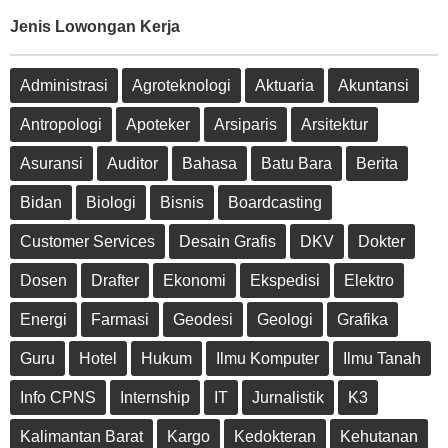
Jenis Lowongan Kerja
Administrasi
Agroteknologi
Aktuaria
Akuntansi
Antropologi
Apoteker
Arsiparis
Arsitektur
Asuransi
Auditor
Bahasa
Batu Bara
Berita
Bidan
Biologi
Bisnis
Boardcasting
Customer Services
Desain Grafis
DKV
Dokter
Dosen
Drafter
Ekonomi
Ekspedisi
Elektro
Energi
Farmasi
Geodesi
Geologi
Grafika
Guru
Hotel
Hukum
Ilmu Komputer
Ilmu Tanah
Info CPNS
Internship
IT
Jurnalistik
K3
Kalimantan Barat
Kargo
Kedokteran
Kehutanan