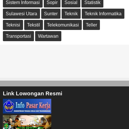
Sistem Informasi
Sopir
Sosial
Statistik
Sulawesi Utara
Sunter
Teknik
Teknik Informatika
Teknisi
Tekstil
Telekomunikasi
Teller
Transportasi
Wartawan
Link Lowongan Resmi