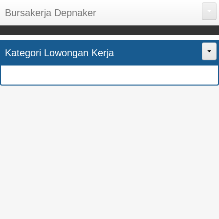
Bursakerja Depnaker
About Me
Kategori Lowongan Kerja
Disclaimer
Home
Privacy Policy
CPNS
Sitemap
BUMN
Contact Us
SMK
SMA
S1
SEMUA JURUSAN