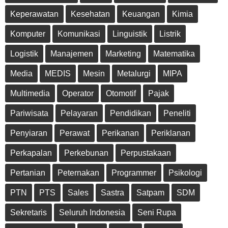
Keperawatan
Kesehatan
Keuangan
Kimia
Komputer
Komunikasi
Linguistik
Listrik
Logistik
Manajemen
Marketing
Matematika
Media
MEDIS
Mesin
Metalurgi
MIPA
Multimedia
Operator
Otomotif
Pajak
Pariwisata
Pelayaran
Pendidikan
Peneliti
Penyiaran
Perawat
Perikanan
Periklanan
Perkapalan
Perkebunan
Perpustakaan
Pertanian
Peternakan
Programmer
Psikologi
PTN
PTS
Sales
Sastra
Satpam
SDM
Sekretaris
Seluruh Indonesia
Seni Rupa