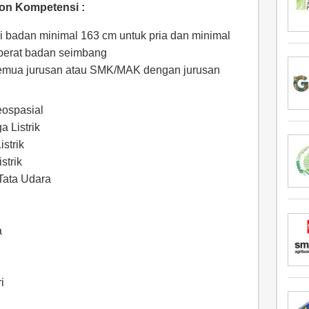
non Kompetensi :
gi badan minimal 163 cm untuk pria dan minimal
berat badan seimbang
emua jurusan atau SMK/MAK dengan jurusan
eospasial
 Listrik
strik
strik
Tata Udara
a
i