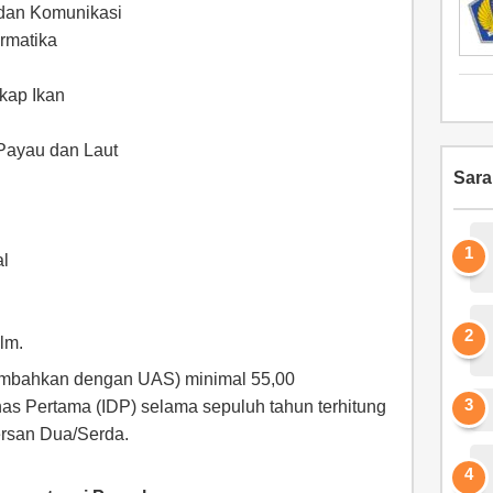
 dan Komunikasi
rmatika
kap Ikan
 Payau dan Laut
Sar
al
lm.
itambahkan dengan UAS) minimal 55,00
nas Pertama (IDP) selama sepuluh tahun terhitung
Sersan Dua/Serda.