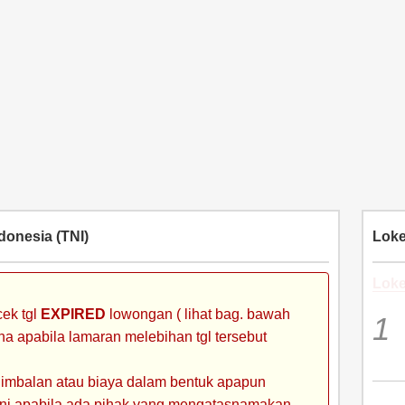
donesia (TNI)
Loke
Loke
ek tgl
EXPIRED
lowongan ( lihat bag. bawah
ena apabila lamaran melebihan tgl tersebut
 imbalan atau biaya dalam bentuk apapun
 ini apabila ada pihak yang mengatasnamakan