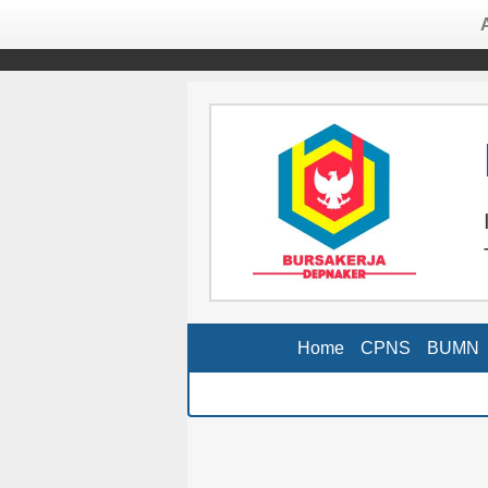
Home
CPNS
BUMN