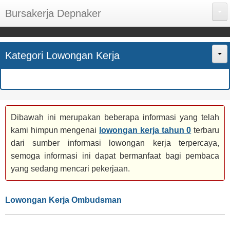
Bursakerja Depnaker
About Me
Kategori Lowongan Kerja
Disclaimer
Home
Privacy Policy
CPNS
Sitemap
Dibawah ini merupakan beberapa informasi yang telah
BUMN
kami himpun mengenai
lowongan kerja tahun 0
terbaru
Contact Us
dari sumber informasi lowongan kerja terpercaya,
SMK
semoga informasi ini dapat bermanfaat bagi pembaca
yang sedang mencari pekerjaan.
SMA
Lowongan Kerja Ombudsman
S1
SEMUA JURUSAN