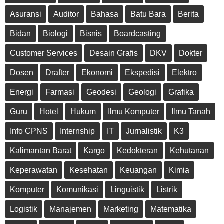
Asuransi
Auditor
Bahasa
Batu Bara
Berita
Bidan
Biologi
Bisnis
Boardcasting
Customer Services
Desain Grafis
DKV
Dokter
Dosen
Drafter
Ekonomi
Ekspedisi
Elektro
Energi
Farmasi
Geodesi
Geologi
Grafika
Guru
Hotel
Hukum
Ilmu Komputer
Ilmu Tanah
Info CPNS
Internship
IT
Jurnalistik
K3
Kalimantan Barat
Kargo
Kedokteran
Kehutanan
Keperawatan
Kesehatan
Keuangan
Kimia
Komputer
Komunikasi
Linguistik
Listrik
Logistik
Manajemen
Marketing
Matematika