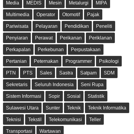
Media
MEDIS
Mesin
Metalurgi
MIPA
Multimedia
Operator
Otomotif
Pajak
Pariwisata
Pelayaran
Pendidikan
Peneliti
Penyiaran
Perawat
Perikanan
Periklanan
Perkapalan
Perkebunan
Perpustakaan
Pertanian
Peternakan
Programmer
Psikologi
PTN
PTS
Sales
Sastra
Satpam
SDM
Sekretaris
Seluruh Indonesia
Seni Rupa
Sistem Informasi
Sopir
Sosial
Statistik
Sulawesi Utara
Sunter
Teknik
Teknik Informatika
Teknisi
Tekstil
Telekomunikasi
Teller
Transportasi
Wartawan