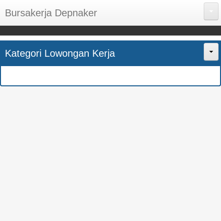
Bursakerja Depnaker
About Me
Kategori Lowongan Kerja
Disclaimer
Home
Privacy Policy
CPNS
Sitemap
BUMN
Contact Us
SMK
SMA
S1
SEMUA JURUSAN