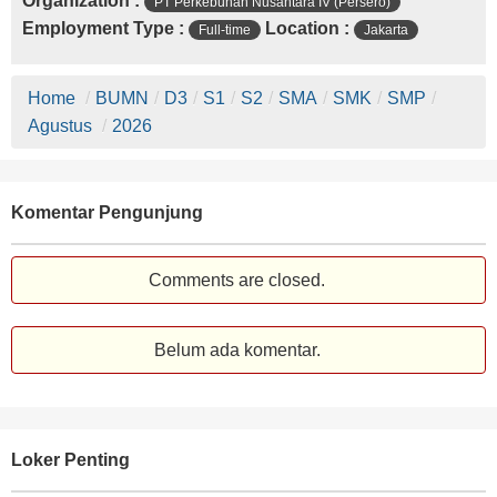
Organization :
PT Perkebunan Nusantara IV (Persero)
Employment Type :
Location :
Full-time
Jakarta
Home
/
BUMN
/
D3
/
S1
/
S2
/
SMA
/
SMK
/
SMP
/
Agustus
/
2026
Komentar Pengunjung
Comments are closed.
Belum ada komentar.
Loker Penting