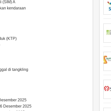
i (SIM) A
kan kendaraan
duk (KTP)
)
ggal di tangkling
3 Desember 2025
16 Desember 2025