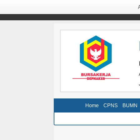
Home
CPNS
BUMN