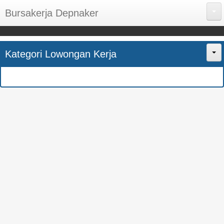
Bursakerja Depnaker
About Me
Kategori Lowongan Kerja
Disclaimer
Home
Privacy Policy
CPNS
Sitemap
BUMN
Contact Us
SMK
SMA
S1
SEMUA JURUSAN