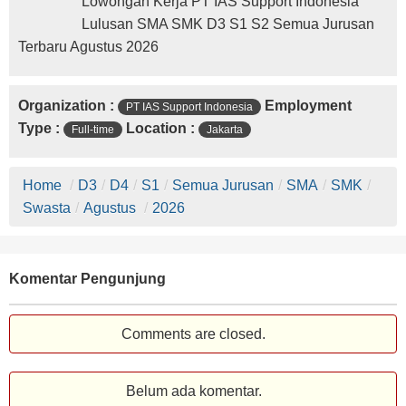
Lowongan Kerja PT IAS Support Indonesia
Lulusan SMA SMK D3 S1 S2 Semua Jurusan
Terbaru Agustus 2026
Organization :
Employment
PT IAS Support Indonesia
Type :
Location :
Full-time
Jakarta
Home
/
D3
/
D4
/
S1
/
Semua Jurusan
/
SMA
/
SMK
/
Swasta
/
Agustus
/
2026
Komentar Pengunjung
Comments are closed.
Belum ada komentar.