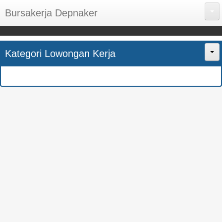
Bursakerja Depnaker
About Me
Kategori Lowongan Kerja
Disclaimer
Home
Privacy Policy
CPNS
Sitemap
BUMN
Contact Us
SMK
SMA
S1
SEMUA JURUSAN