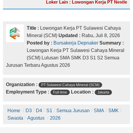
Loker Lain : Lowongan Kerja PT Nestle
Title :
Lowongan Kerja PT Sulawesi Cahaya
Mineral (SCM)
Updated :
Rabu, Juli 8, 2026
Posted by :
Bursakerja Depnaker
Summary :
Lowongan Kerja PT Sulawesi Cahaya Mineral
(SCM) Lulusan SMA SMK D3 S1 S2 Semua
Jurusan Terbaru Agustus 2026
Organization :
PT Sulawesi Cahaya Mineral (SCM)
Employment Type :
Location :
Full-time
Jakarta
Home
/
D3
/
D4
/
S1
/
Semua Jurusan
/
SMA
/
SMK
/
Swasta
/
Agustus
/
2026