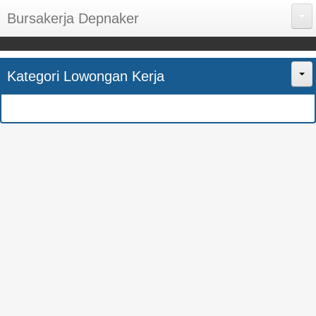
Bursakerja Depnaker
About Me
Kategori Lowongan Kerja
Disclaimer
Home
Privacy Policy
CPNS
Sitemap
BUMN
Contact Us
SMK
SMA
S1
SEMUA JURUSAN