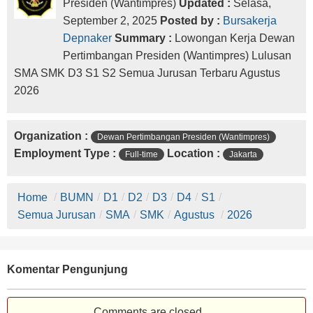
Presiden (Wantimpres)
Updated :
Selasa,
September 2, 2025
Posted by :
Bursakerja
Depnaker
Summary :
Lowongan Kerja Dewan
Pertimbangan Presiden (Wantimpres) Lulusan
SMA SMK D3 S1 S2 Semua Jurusan Terbaru Agustus
2026
Organization :
Dewan Pertimbangan Presiden (Wantimpres)
Employment Type :
Location :
Full-time
Jakarta
Home
/
BUMN
/
D1
/
D2
/
D3
/
D4
/
S1
/
Semua Jurusan
/
SMA
/
SMK
/
Agustus
/
2026
Komentar Pengunjung
Comments are closed.