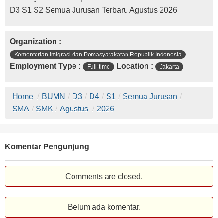
D3 S1 S2 Semua Jurusan Terbaru Agustus 2026
Organization :
Kementerian Imigrasi dan Pemasyarakatan Republik Indonesia
Employment Type :
Location :
Full-time
Jakarta
Home
/
BUMN
/
D3
/
D4
/
S1
/
Semua Jurusan
/
SMA
/
SMK
/
Agustus
/
2026
Komentar Pengunjung
Comments are closed.
Belum ada komentar.