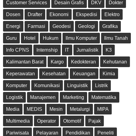
Customer Services
Desain Grafis
DKV
Dokter
Dosen
Drafter
Ekonomi
Ekspedisi
Elektro
Energi
Farmasi
Geodesi
Geologi
Grafika
Guru
Hotel
Hukum
Ilmu Komputer
Ilmu Tanah
Info CPNS
Internship
IT
Jurnalistik
K3
Kalimantan Barat
Kargo
Kedokteran
Kehutanan
Keperawatan
Kesehatan
Keuangan
Kimia
Komputer
Komunikasi
Linguistik
Listrik
Logistik
Manajemen
Marketing
Matematika
Media
MEDIS
Mesin
Metalurgi
MIPA
Multimedia
Operator
Otomotif
Pajak
Pariwisata
Pelayaran
Pendidikan
Peneliti