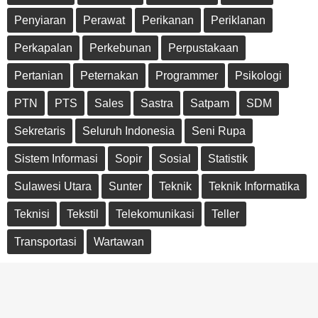
Penyiaran
Perawat
Perikanan
Periklanan
Perkapalan
Perkebunan
Perpustakaan
Pertanian
Peternakan
Programmer
Psikologi
PTN
PTS
Sales
Sastra
Satpam
SDM
Sekretaris
Seluruh Indonesia
Seni Rupa
Sistem Informasi
Sopir
Sosial
Statistik
Sulawesi Utara
Sunter
Teknik
Teknik Informatika
Teknisi
Tekstil
Telekomunikasi
Teller
Transportasi
Wartawan