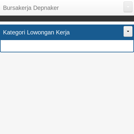
Bursakerja Depnaker
About Me
Kategori Lowongan Kerja
Disclaimer
Home
Privacy Policy
CPNS
Sitemap
BUMN
Contact Us
SMK
SMA
S1
SEMUA JURUSAN