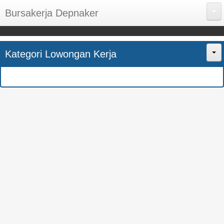
Bursakerja Depnaker
About Me
Kategori Lowongan Kerja
Disclaimer
Home
Privacy Policy
CPNS
Sitemap
BUMN
Contact Us
SMK
SMA
S1
SEMUA JURUSAN