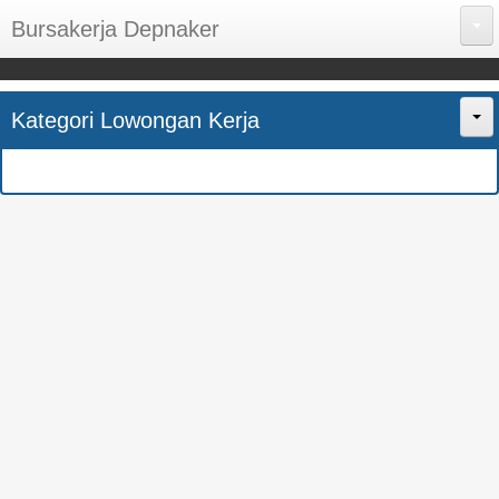
Bursakerja Depnaker
About Me
Kategori Lowongan Kerja
Disclaimer
Home
Privacy Policy
CPNS
Sitemap
BUMN
Contact Us
SMK
SMA
S1
SEMUA JURUSAN