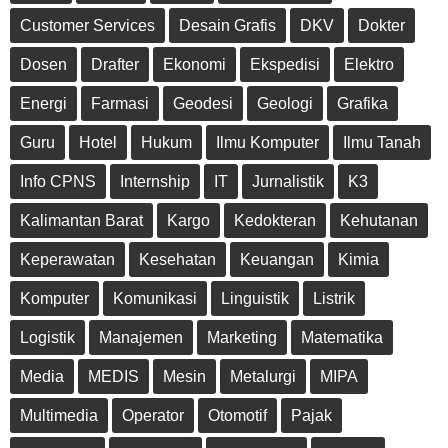
Customer Services
Desain Grafis
DKV
Dokter
Dosen
Drafter
Ekonomi
Ekspedisi
Elektro
Energi
Farmasi
Geodesi
Geologi
Grafika
Guru
Hotel
Hukum
Ilmu Komputer
Ilmu Tanah
Info CPNS
Internship
IT
Jurnalistik
K3
Kalimantan Barat
Kargo
Kedokteran
Kehutanan
Keperawatan
Kesehatan
Keuangan
Kimia
Komputer
Komunikasi
Linguistik
Listrik
Logistik
Manajemen
Marketing
Matematika
Media
MEDIS
Mesin
Metalurgi
MIPA
Multimedia
Operator
Otomotif
Pajak