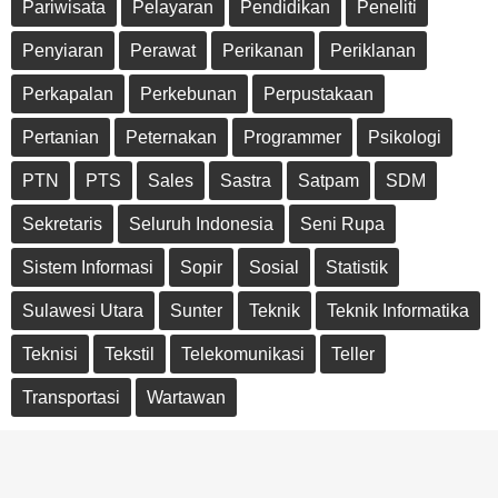
Pariwisata
Pelayaran
Pendidikan
Peneliti
Penyiaran
Perawat
Perikanan
Periklanan
Perkapalan
Perkebunan
Perpustakaan
Pertanian
Peternakan
Programmer
Psikologi
PTN
PTS
Sales
Sastra
Satpam
SDM
Sekretaris
Seluruh Indonesia
Seni Rupa
Sistem Informasi
Sopir
Sosial
Statistik
Sulawesi Utara
Sunter
Teknik
Teknik Informatika
Teknisi
Tekstil
Telekomunikasi
Teller
Transportasi
Wartawan