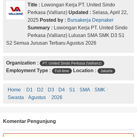
Title :
Lowongan Kerja PT. United Sindo
Perkasa (Vallianz)
Updated :
Selasa, April 22,
2025
Posted by :
Bursakerja Depnaker
Summary :
Lowongan Kerja PT. United Sindo
Perkasa (Vallianz) Lulusan SMA SMK D3 S1
S2 Semua Jurusan Terbaru Agustus 2026
Organization :
PT. United Sindo Perkasa (Vallianz)
Employment Type :
Location :
Full-time
Jakarta
Home
/
D1
/
D2
/
D3
/
D4
/
S1
/
SMA
/
SMK
/
Swasta
/
Agustus
/
2026
Komentar Pengunjung