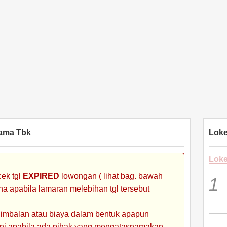
ama Tbk
Loke
Loke
ek tgl
EXPIRED
lowongan ( lihat bag. bawah
ena apabila lamaran melebihan tgl tersebut
 imbalan atau biaya dalam bentuk apapun
 ini apabila ada pihak yang mengatasnamakan