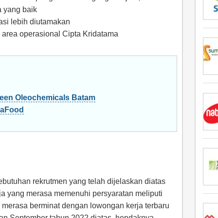
a yang baik
asi lebih diutamakan
 area operasional Cipta Kridatama
een Oleochemicals Batam
daFood
butuhan rekrutmen yang telah dijelaskan diatas
ja yang merasa memenuhi persyaratan meliputi
 merasa berminat dengan lowongan kerja terbaru
an September tahun 2022 diatas, hendaknya