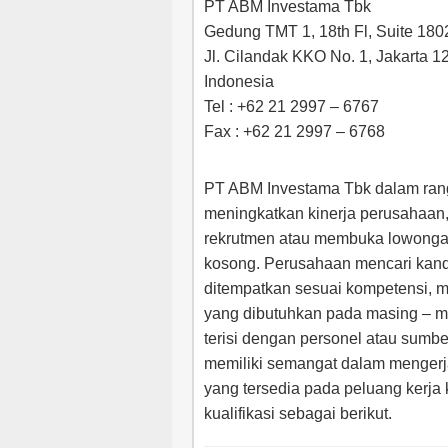
PT ABM Investama Tbk
Gedung TMT 1, 18th Fl, Suite 180
Jl. Cilandak KKO No. 1, Jakarta 1
Indonesia
Tel : +62 21 2997 – 6767
Fax : +62 21 2997 – 6768
PT ABM Investama Tbk dalam rangk
meningkatkan kinerja perusahaan
rekrutmen atau membuka lowongan 
kosong. Perusahaan mencari kandi
ditempatkan sesuai kompetensi, m
yang dibutuhkan pada masing – ma
terisi dengan personel atau sumb
memiliki semangat dalam mengerj
yang tersedia pada peluang kerja 
kualifikasi sebagai berikut.