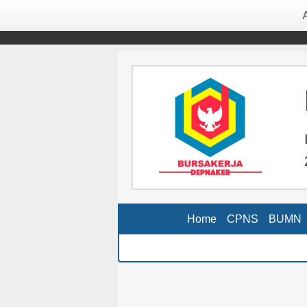
Home
CPNS
BUMN