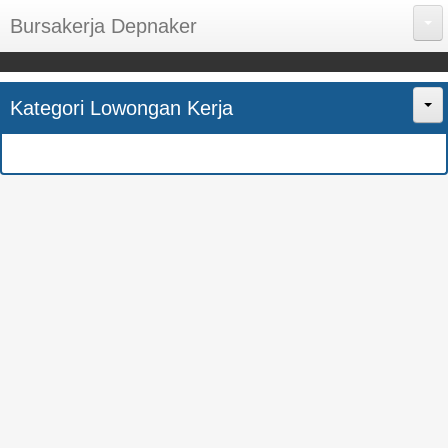
Bursakerja Depnaker
About Me
Kategori Lowongan Kerja
Disclaimer
Home
Privacy Policy
CPNS
Sitemap
BUMN
Contact Us
SMK
SMA
S1
SEMUA JURUSAN