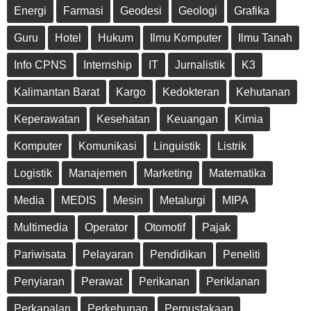
Energi
Farmasi
Geodesi
Geologi
Grafika
Guru
Hotel
Hukum
Ilmu Komputer
Ilmu Tanah
Info CPNS
Internship
IT
Jurnalistik
K3
Kalimantan Barat
Kargo
Kedokteran
Kehutanan
Keperawatan
Kesehatan
Keuangan
Kimia
Komputer
Komunikasi
Linguistik
Listrik
Logistik
Manajemen
Marketing
Matematika
Media
MEDIS
Mesin
Metalurgi
MIPA
Multimedia
Operator
Otomotif
Pajak
Pariwisata
Pelayaran
Pendidikan
Peneliti
Penyiaran
Perawat
Perikanan
Periklanan
Perkapalan
Perkebunan
Perpustakaan