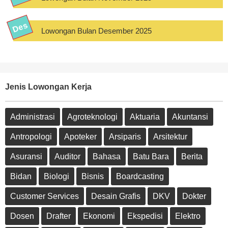
Lowongan Bulan Desember 2025
Jenis Lowongan Kerja
Administrasi
Agroteknologi
Aktuaria
Akuntansi
Antropologi
Apoteker
Arsiparis
Arsitektur
Asuransi
Auditor
Bahasa
Batu Bara
Berita
Bidan
Biologi
Bisnis
Boardcasting
Customer Services
Desain Grafis
DKV
Dokter
Dosen
Drafter
Ekonomi
Ekspedisi
Elektro