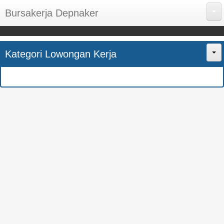
Bursakerja Depnaker
About Me
Kategori Lowongan Kerja
Disclaimer
Home
Privacy Policy
CPNS
Sitemap
BUMN
Contact Us
SMK
SMA
S1
SEMUA JURUSAN