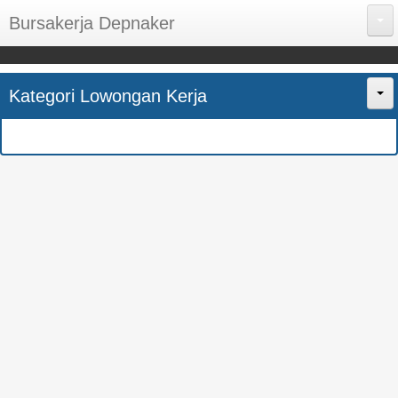
Bursakerja Depnaker
About Me
Kategori Lowongan Kerja
Disclaimer
Home
Privacy Policy
CPNS
Sitemap
BUMN
Contact Us
SMK
SMA
S1
SEMUA JURUSAN