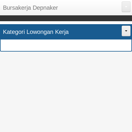
Bursakerja Depnaker
About Me
Kategori Lowongan Kerja
Disclaimer
Home
Privacy Policy
CPNS
Sitemap
BUMN
Contact Us
SMK
SMA
S1
SEMUA JURUSAN