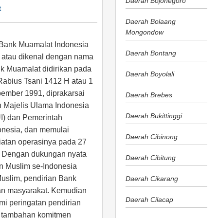
Daerah Bojonegoro
t
Daerah Bolaang
Mongondow
Bank Muamalat Indonesia
Daerah Bontang
 atau dikenal dengan nama
k Muamalat didirikan pada
Daerah Boyolali
Rabius Tsani 1412 H atau 1
ember 1991, diprakarsai
Daerah Brebes
h Majelis Ulama Indonesia
Daerah Bukittinggi
I) dan Pemerintah
onesia, dan memulai
Daerah Cibinong
iatan operasinya pada 27
. Dengan dukungan nyata
Daerah Cibitung
n Muslim se-Indonesia
uslim, pendirian Bank
Daerah Cikarang
n masyarakat. Kemudian
Daerah Cilacap
mi peringatan pendirian
eh tambahan komitmen