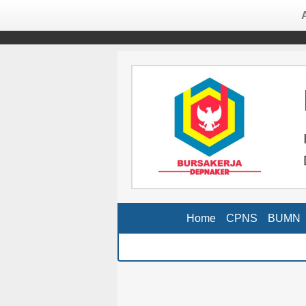
Home
CPNS
BUMN