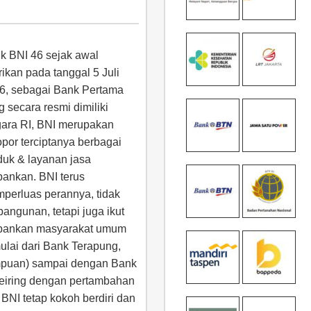
k BNI 46 sejak awal
rikan pada tanggal 5 Juli
6, sebagai Bank Pertama
g secara resmi dimiliki
ara RI, BNI merupakan
opor terciptanya berbagai
duk & layanan jasa
bankan. BNI terus
perluas perannya, tidak
angunan, tetapi juga ikut
erbankan masyarakat umum
lai dari Bank Terapung,
mpuan) sampai dengan Bank
eiring dengan pertambahan
BNI tetap kokoh berdiri dan