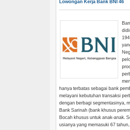
Lowongan Kerja Bank BNI 46
Ban
didi
194
yan
Neg
pel
pro
per
mem
hanya terbatas sebagai bank pemb
melayani kebutuhan transaksi p
dengan berbagi segmentasinya, mu
Bank Sarinah (bank khusus pere
Bocah khusus untuk anak-anak. S
usianya yang memasuki 67 tahun, 