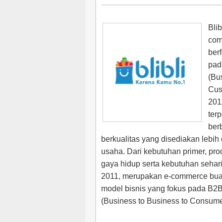
Bli
com
ber
pad
(Bu
Cus
201
ter
ber
berkualitas yang disediakan lebih 
usaha. Dari kebutuhan primer, pro
gaya hidup serta kebutuhan sehari –
2011, merupakan e-commerce bua
model bisnis yang fokus pada B2
(Business to Business to Consume