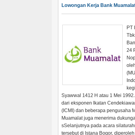
Lowongan Kerja Bank Muamala
PT 
Tbk
Ban
24 
Nop
ole
(MU
Ind
keg
Syawwal 1412 H atau 1 Mei 1992
dari eksponen Ikatan Cendekiawa
(ICMI) dan beberapa pengusaha M
Muamalat juga menerima dukunga
sSelanjutnya pada acara silaturah
tersebut di Istana Bogor, diperol