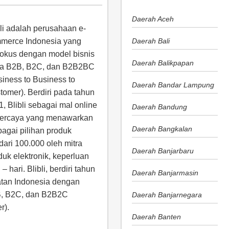
Daerah Aceh
bli adalah perusahaan e-
merce Indonesia yang
Daerah Bali
fokus dengan model bisnis
Daerah Balikpapan
a B2B, B2C, dan B2B2BC
siness to Business to
Daerah Bandar Lampung
tomer). Berdiri pada tahun
1, Blibli sebagai mal online
Daerah Bandung
percaya yang menawarkan
Daerah Bangkalan
bagai pilihan produk
dari 100.000 oleh mitra
Daerah Banjarbaru
duk elektronik, keperluan
 hari. Blibli, berdiri tahun
Daerah Banjarmasin
tan Indonesia dengan
B, B2C, dan B2B2C
Daerah Banjarnegara
r).
Daerah Banten