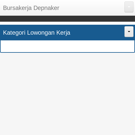
Bursakerja Depnaker
About Me
Kategori Lowongan Kerja
Disclaimer
Home
Privacy Policy
CPNS
Sitemap
BUMN
Contact Us
SMK
SMA
S1
SEMUA JURUSAN