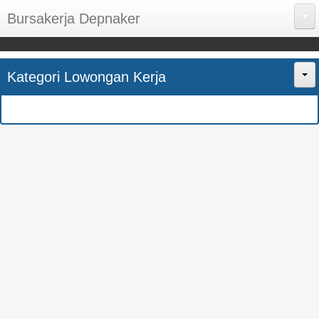
Bursakerja Depnaker
About Me
Kategori Lowongan Kerja
Disclaimer
Home
Privacy Policy
CPNS
Sitemap
BUMN
Contact Us
SMK
SMA
S1
SEMUA JURUSAN